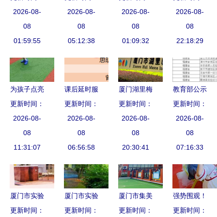
2026-08-
验幼儿园
市禾穆实验
2026-08-
航——厦门
2026-08-
儿园主体结
2026-08-
鼓瑟鼓琴，
08
幼儿园与厦
08
市实验幼儿
08
构正式封顶
08
和乐且湛丨
01:59:55
门市实验幼
05:12:38
园新城园区
01:09:32
22:18:29
图说幼教
儿园
璀璨开园
为孩子点亮
课后延时服
厦门湖里梅
教育部公示
更新时间：
童年的光
务新细则出
更新时间：
森幼儿园与
更新时间：
全国试点，
更新时间：
——厦门海
2026-08-
台 厦门市
2026-08-
厦门市实验
2026-08-
厦门九校脱
2026-08-
沧实验幼儿
08
228所小学
08
幼儿园全方
08
颖而出
08
园与厦门市
11:31:07
幼儿园全面
06:56:58
20:30:41
位解析
07:16:33
实验幼儿园
启动（附名
共育成长记
单）
厦门市实验
厦门市实验
厦门市集美
强势围观！
更新时间：
幼儿园 福
更新时间：
幼儿园 寓
区滨海幼儿
更新时间：
厦门这里有
更新时间：