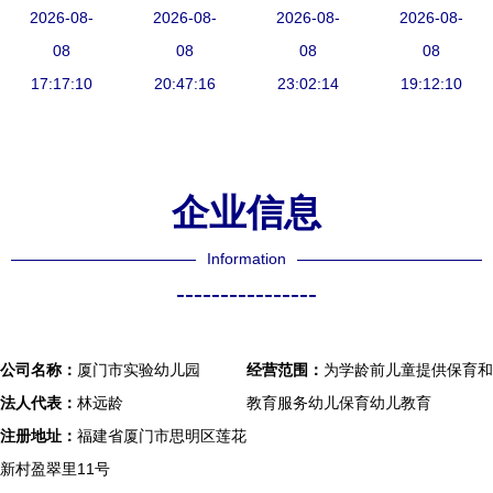
建省示范性
2026-08-
教于乐的成
2026-08-
园托育班招
2026-08-
个幸福家园
2026-08-
幼儿园的教
08
长乐园
08
生信息及实
08
——厦门市
08
17:17:10
育典范
20:47:16
验幼儿园报
23:02:14
实验幼儿园
19:12:10
名指南
探访记
企业信息
Information
----------------
公司名称：
厦门市实验幼儿园
经营范围：
为学龄前儿童提供保育和
法人代表：
林远龄
教育服务幼儿保育幼儿教育
注册地址：
福建省厦门市思明区莲花
新村盈翠里11号