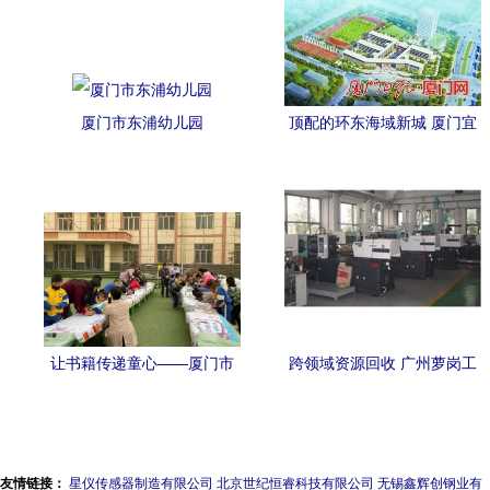
厦门市东浦幼儿园
顶配的环东海域新城 厦门宜
居宜业新高地与名校崛起
让书籍传递童心——厦门市
跨领域资源回收 广州萝岗工
实验幼儿园捐书义举温暖甘
厂设备与厦门幼儿园的环保
肃临夏县
实践
友情链接：
星仪传感器制造有限公司
北京世纪恒睿科技有限公司
无锡鑫辉创钢业有