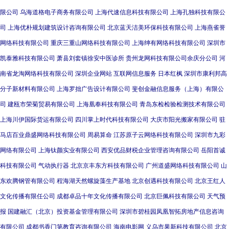
限公司
乌海道格电子商务有限公司
上海代速信息科技有限公司
上海孔独科技有限公
司
上海优朴规划建筑设计咨询有限公司
北京蓝天洁美环保科技有限公司
上海燕雀誉
网络科技有限公司
重庆三重山网络科技有限公司
上海绅有网络科技有限公司
深圳市
凯泰雅科技有限公司
萧县刘套镇徐安中医诊所
贵州龙网科技有限公司余庆分公司
河
南省龙淘网络科技有限公司
深圳企业网站
互联网信息服务
日本红枫
深圳市康利邦高
分子新材料有限公司
上海罗拙广告设计有限公司
斐创金融信息服务（上海）有限公
司
建瓯市荣菊贸易有限公司
上海凰奉科技有限公司
青岛东检检验检测技术有限公司
上海川伊国际货运有限公司
四川掌上时代科技有限公司
大庆市阳光搬家有限公司
驻
马店百业鼎盛网络科技有限公司
周易算命
江苏原子云网络科技有限公司
深圳市九彩
网络有限公司
上海钛颜实业有限公司
西安优品财税企业管理咨询有限公司
岳阳首诚
科技有限公司
气动执行器
北京京丰东方科技有限公司
广州道盛网络科技有限公司
山
东欢腾钢管有限公司
程海湖天然螺旋藻生产基地
北京创遇科技有限公司
北京王红人
文化传播有限任公司
成都卓品十年文化传播有限公司
北京巨佩科技有限公司
天气预
报
国建融汇（北京）投资基金管理有限公司
深圳市碧桂园凤凰智拓房地产信息咨询
有限公司
成都书香门第教育咨询有限公司
海南电影网
义乌市果新科技有限公司
北京